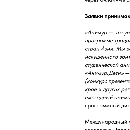
Заявки принимаю
«Анимур — это у
программе тради
стран Азии. Мы в
искушенного зри
студенческой ани
«Анимур.Дети» — 
(конкурс презент
крае и других ре
ежегодный аним
программный дир
Международный ф
поддержке Правит