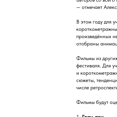
— отмечает Алекс
В этом году для 
короткометражны
произведённых не
отобраны анимац
Фильмы из других
фестиваля. Для 
и короткометраж
сюжеты, тенденци
числе ретроспект
Фильмы будут оц
Гран-при