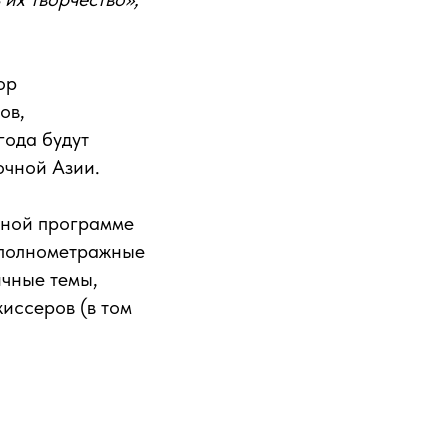
ор
ов,
года будут
очной Азии.
сной программе
 полнометражные
чные темы,
иссеров (в том