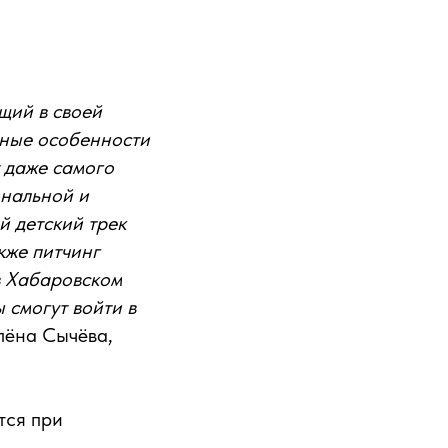
щий в своей
рные особенности
 даже самого
нальной и
й детский трек
кже питчинг
в Хабаровском
 смогут войти в
лёна Сычёва,
тся при