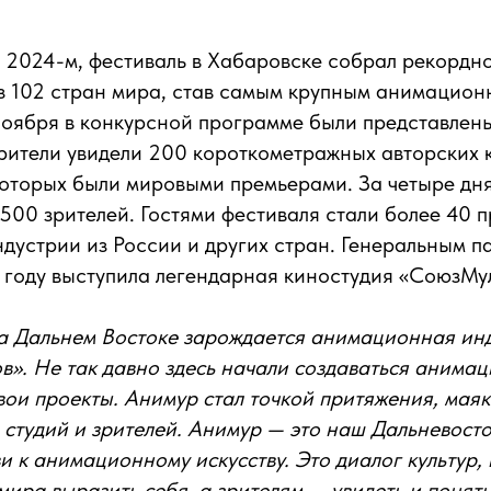
в 2024-м, фестиваль в Хабаровске собрал рекордн
з 102 стран мира, став самым крупным анимацион
 ноября в конкурсной программе были представлен
зрители увидели 200 короткометражных авторских 
которых были мировыми премьерами. За четыре дня
500 зрителей. Гостями фестиваля стали более 40 
устрии из России и других стран. Генеральным п
 году выступила легендарная киностудия «СоюзМу
на Дальнем Востоке зарождается анимационная ин
». Не так давно здесь начали создаваться анимац
вои проекты. Анимур стал точкой притяжения, мая
 студий и зрителей. Анимур — это наш Дальневост
и к анимационному искусству. Это диалог культур,
мира выразить себя, а зрителям — увидеть и понять