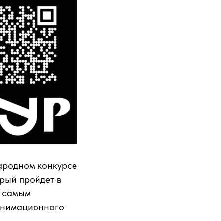
народном конкурсе
рый пройдет в
я самым
 анимационного