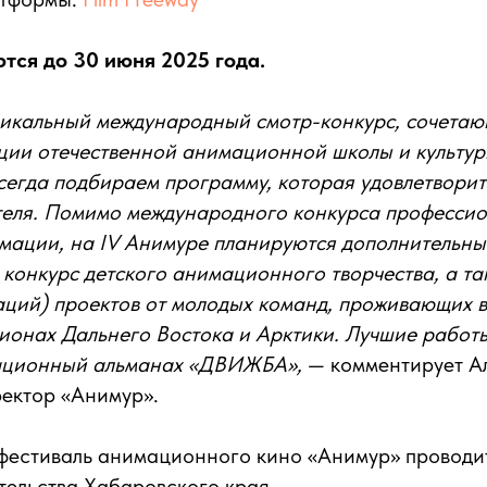
тся до 30 июня 2025 года.
никальный международный смотр-конкурс, сочетаю
ции отечественной анимационной школы и культу
сегда подбираем программу, которая удовлетворит
теля. Помимо международного конкурса профессио
мации, на IV Анимуре планируются дополнительны
конкурс детского анимационного творчества, а та
аций) проектов от молодых команд, проживающих 
гионах Дальнего Востока и Арктики. Лучшие работы
ационный альманах «ДВИЖБА»,
— комментирует А
ектор «Анимур».
естиваль анимационного кино «Анимур» проводи
ельства Хабаровского края.