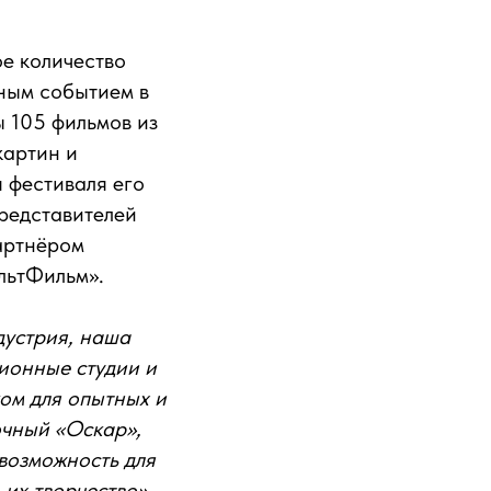
ое количество
ным событием в
ы 105 фильмов из
картин и
 фестиваля его
представителей
артнёром
льтФильм».
дустрия, наша
ионные студии и
ком для опытных и
очный «Оскар»,
 возможность для
 их творчество»,