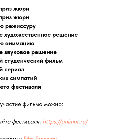
приз жюри
приз жюри
ую режиссуру
ее художественное решение
ую анимацию
е звуковое решение
й студенческий фильм
й сериал
ких симпатий
ета фестиваля
 участие фильма можно:
айте фестиваля:
https://animur.ru/
атформы:
Film Freeway