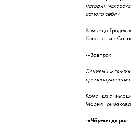
истории человече
самого себя?
Команда Гродеков
Константин Сахно
-
«Завтра»
Ленивый мальчик 
временную анома
Команда анимаци
Мария Токмакова
-
«Чёрная дыра»