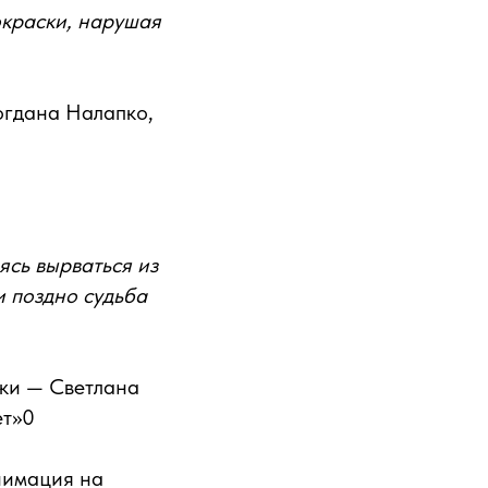
окраски, нарушая
огдана Налапко,
ясь вырваться из
и поздно судьба
ики — Светлана
ет»0
анимация на