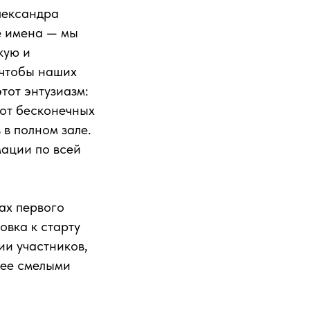
лександра
е имена — мы
кую и
 чтобы наших
тот энтузиазм:
 от бесконечных
 в полном зале.
мации по всей
ах первого
овка к старту
ии участников,
лее смелыми