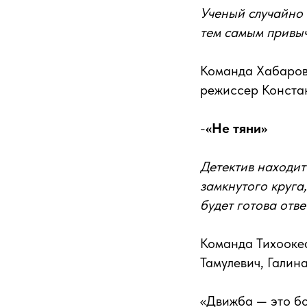
Ученый случайно 
тем самым привыч
Команда Хабаровс
режиссер Констан
-
«Не тяни»
Детектив находит
замкнутого круга
будет готова отве
Команда Тихооке
Тамулевич, Галин
«Движба — это бо