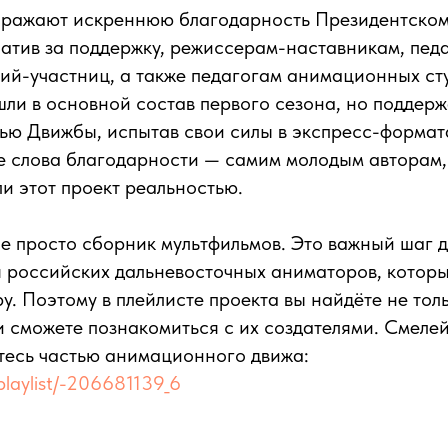
ражают искреннюю благодарность Президентском
атив за поддержку, режиссерам-наставникам, пед
ий-участниц, а также педагогам анимационных сту
шли в основной состав первого сезона, но поддерж
тью Движбы, испытав свои силы в экспресс-форма
е слова благодарности — самим молодым авторам, 
ли этот проект реальностью.
е просто сборник мультфильмов. Это важный шаг д
 российских дальневосточных аниматоров, которы
ру. Поэтому в плейлисте проекта вы найдёте не тол
и сможете познакомиться с их создателями. Смеле
тесь частью анимационного движа:
/playlist/-206681139_6