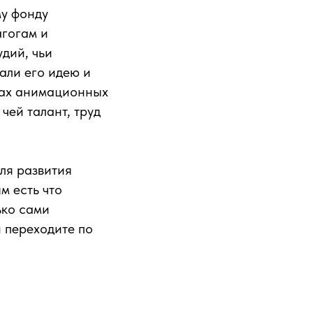
у фонду
агогам и
дий, чьи
али его идею и
тах анимационных
чей талант, труд
ля развития
м есть что
ько сами
й переходите по