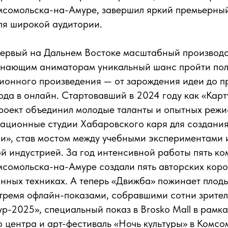
сомольска-на-Амуре, завершил яркий премьерный
для широкой аудитории.
первый на Дальнем Востоке масштабный производс
инающим аниматорам уникальный шанс пройти по
ионного произведения — от зарождения идеи до п
ода в онлайн. Стартовавший в 2024 году как «Кар
роект объединил молодые таланты и опытных режи
мационные студии Хабаровского каря для создани
и», став мостом между учебными экспериментами 
 индустрией. За год интенсивной работы пять ко
сомольска-на-Амуре создали пять авторских коро
ных техниках. А теперь «Движба» пожинает плоды
тремя офлайн-показами, собравшими сотни зрител
р-2025», специальный показ в Brosko Mall в рамк
о центра и арт-фестиваль «Ночь культуры» в Комсо