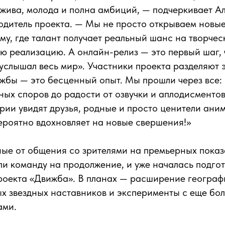
жива, молода и полна амбиций, — подчеркивает А
одитель проекта. — Мы не просто открываем новы
му, где талант получает реальный шанс на творчес
ю реализацию. А онлайн-релиз — это первый шаг,
 услышал весь мир». Участники проекта разделяют э
жбы — это бесценный опыт. Мы прошли через все:
ных споров до радости от озвучки и аплодисментов
рии увидят друзья, родные и просто ценители ани
ероятно вдохновляет на новые свершения!»
ые от общения со зрителями на премьерных показ
ли команду на продолжение, и уже началась подгот
роекта «Движба». В планах — расширение географ
х звездных наставников и эксперименты с еще бо
ами.