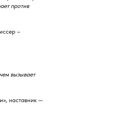
рает против
иссер –
 чем вызывает
и», наставник —