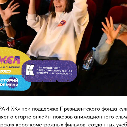
АИ ХК» при поддержке Президентского фонда кул
ляет о старте онлайн-показов анимационного аль
орских короткометражных фильмов, созданных уче