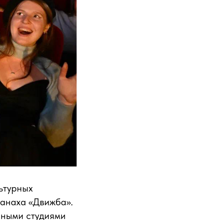
ьтурных
манаха «Движба».
бными студиями