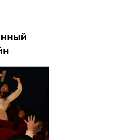
онный
йн