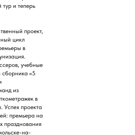
 тур и теперь
твенный проект,
лный цикл
ремьеры в
тунизация.
ссеров, учебные
я сборника «5
и
манд из
ткометражек в
. Успех проекта
ей: премьера на
ах празднования
мольске-на-