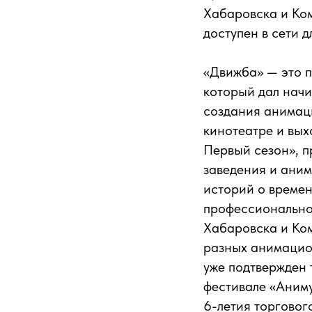
Хабаровска и Ком
доступен в сети 
«Движба» — это 
который дал нач
создания анимац
кинотеатре и вых
Первый сезон», п
заведения и ани
историй о времен
профессиональной
Хабаровска и Ком
разных анимацион
уже подтвержден 
фестивале «Аниму
6-летия торговог