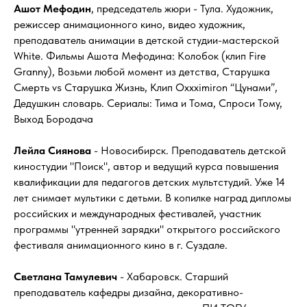
Ашот Мефодин
, председатель жюри - Тула. Художник,
режиссер анимационного кино, видео художник,
преподаватель анимации в детской студии-мастерской
White. Фильмы Ашота Мефодина: Колобок (клип Fire
Granny), Возьми любой момент из детства, Старушка
Смерть vs Старушка Жизнь, Клип Oxxximiron “Цунами”,
Дедушкин словарь. Сериалы: Тима и Тома, Спроси Тому,
Выход Бородача
Лейла Сиянова
- Новосибирск. Преподаватель детской
киностудии "Поиск", автор и ведущий курса повышения
квалификации для педагогов детских мультстудий. Уже 14
лет снимает мультики с детьми. В копилке наград дипломы
российских и международных фестивалей, участник
программы "утренней зарядки" открытого российского
фестиваля анимационного кино в г. Суздале.
Светлана Тамулевич
- Хабаровск. Старший
преподаватель кафедры дизайна, декоративно-