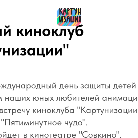
ий киноклуб
унизации"
еждународный день защиты детей
 наших юных любителей анимаци
встречу киноклуба "Картунизации
 "Пятиминутное чудо".
йдет в кинотеатре "Совкино".