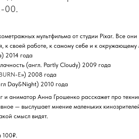
2-00.
ометражных мультфильма от студии Pixar. Все они 
я, к своей работе, к самому себе и к окружающему
a) 2014 года
ачность (англ. Partly Cloudy) 2009 года
BURN
-
E
») 2008 года
нгл Day&Night) 2010 года
г и аниматор Анна Грошенко расскажет про техник
вное — выслушает мнение маленьких кинозрителей
акой смысл видят.
 100₽.