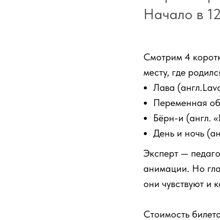
Начало в 1
Смотрим 4 коротк
месту, где родилс
Лава (англ.Lav
Переменная обл
Бёрн-и (англ. «
День и ночь (а
Эксперт — педаго
анимации. Но гла
они чувствуют и к
Стоимость билета