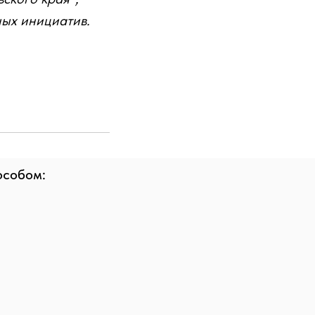
ных инициатив.
особом: