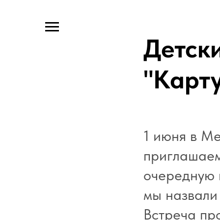
Детск
"Карт
1 июня в М
приглашаем
очередную 
мы назвали
Встреча про