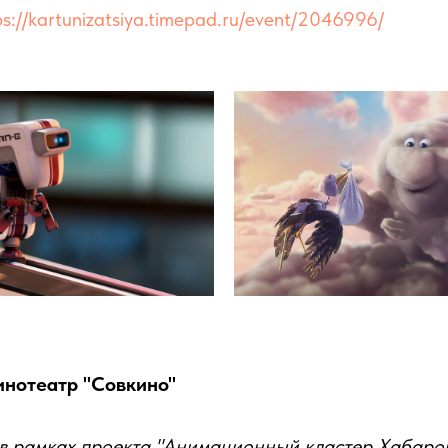
ps://kartunizatsiya.timepad.ru/event/2046996/
 кинотеатр "Совкино"
в рамках проекта "Анимационный кластер Хабаров